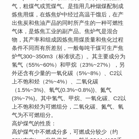
气，粗煤气或荒煤气。是指用几种烟煤配制成
炼焦用煤，在炼焦炉中经过高温干馏后，在产
出焦炭和焦油产品的同时所产生的一种可燃性
气体，是炼焦工业的副产品。焦炉气是混合
物，其产率和组成因炼焦用煤质量和焦化过程
条件不同而有所差别，一般每吨干煤可生产焦
炉气300~350m3（标准状态）。其主要成分为
氢气（55%~60%）和甲烷（23%~27%），另
外还含有少量的一氧化碳（5%~8%）、C2以
上不饱和烃（2%~4%）、二氧化碳
（1.5%~3%)、氧气(0.3%~0.8%))、氮气
(3%~7%)。其中氢气、甲烷、一氧化碳、C2以
上不饱和烃为可燃组分，二氧化碳、氮气、氧
气为不可燃组分。
高炉煤气的性质：
高炉煤气中不燃成分多，可燃成分较少（约