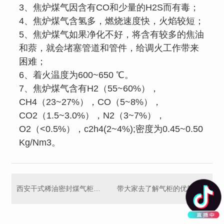
3、焦炉煤气因含有CO和少量的H2S而有毒；
4、焦炉煤气含氢多，燃烧速度快，火焰较短；
5、焦炉煤气如果净化不好，将含有较多的焦油
和萘，就会堵塞管道和管件，给调火工作带来
困难；
6、着火温度为600~650 ℃。
7、焦炉煤气含有H2（55~60%），
CH4（23~27%），CO（5~8%），
CO2（1.5~3.0%），N2（3~7%），
O2（<0.5%），c2h4(2~4%);密度为0.45~0.50
Kg/Nm3。
西安干式稀油密封煤气柜的 措施
带大家去了解气柜的优势和特点，你GET 到了吗！