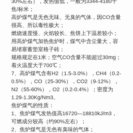
30%左右），发热值低，一般为3344-4180千
焦/标米；
高炉煤气是无色无味、无臭的气体，因CO含量
很高、所以毒性极大；
燃烧速度慢、火焰较长、焦饼上下温差较小；
用高炉煤气加热焦炉时，煤气中含尘量大，容
易堵塞蓄垫室格子砖；
规格规定在1米；空气CO含量不能超过30mg；
着火温度大于700℃；
7、高炉煤气含有H2（1.5-3.0%），CH4（0.2-
0.5%），CO（25-30%），CO2（9-12%），
N2（55-60%），O2（0.2-0.4%）；密度为
1.29-1.30Kg/Nm3。
焦炉煤气的性质：
1、焦炉煤气发热值高16720—18810kJ/m3，
可燃成分较高（约90%左右）；
2、焦炉煤气是无色有臭味的气体；