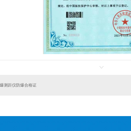
橡胶膜气柜
3万m3干式橡胶膜气柜
2万
爆测距仪防爆合格证